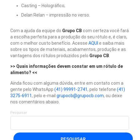
Casting – Holográfico;
Delan Relan – impressão no verso.
Com a ajuda da equipe do
Grupo CB
com certeza você fará
a escolha perfeita para a produção do seu rótulo e, é claro,
com o melhor custo benefício. Acesse
AQUI
e saiba mais
sobre os tipos de materiais, acabamentos, produção e as
vantagens dos rótulos produzidos pelo
Grupo CB
.
>> Quais informações devem constar em um rótulo de
alimento? <<
Ainda ficou com alguma dúvida, entre em contato com a
gente pelo WhatsApp
(41) 99991-2741
, pelo telefone
(41)
3275-6911
, pelo e-mail
grupocb@grupocb.com
, ou deixe
nos comentários abaixo.
Pesquisar
PESQUISAR