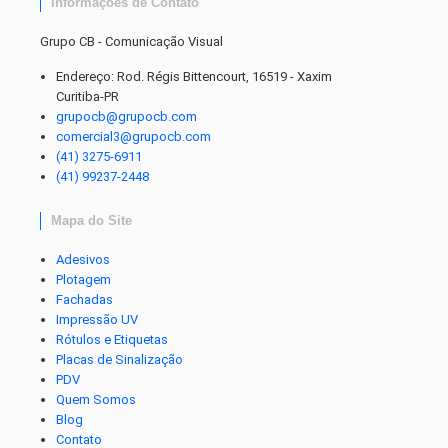
Informações de Contato
Grupo CB - Comunicação Visual
Endereço: Rod. Régis Bittencourt, 16519 - Xaxim
Curitiba-PR
grupocb@grupocb.com
comercial3@grupocb.com
(41) 3275-6911
(41) 99237-2448
Mapa do Site
Adesivos
Plotagem
Fachadas
Impressão UV
Rótulos e Etiquetas
Placas de Sinalização
PDV
Quem Somos
Blog
Contato