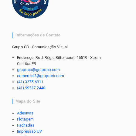
Informações de Contato
Grupo CB - Comunicação Visual
Endereço: Rod. Régis Bittencourt, 16519 - Xaxim
Curitiba-PR
grupocb@grupocb.com
comercial3@grupocb.com
(41) 3275-6911
(41) 99237-2448
Mapa do Site
Adesivos
Plotagem
Fachadas
Impressão UV