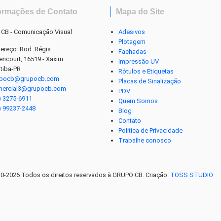
ormações de Contato
Mapa do Site
 CB - Comunicação Visual
Adesivos
Plotagem
ereço: Rod. Régis
Fachadas
tencourt, 16519 - Xaxim
Impressão UV
itiba-PR
Rótulos e Etiquetas
upocb@grupocb.com
Placas de Sinalização
mercial3@grupocb.com
PDV
) 3275-6911
Quem Somos
) 99237-2448
Blog
Contato
Política de Privacidade
Trabalhe conosco
0-2026 Todos os direitos reservados à GRUPO CB. Criação:
TOSS STUDIO