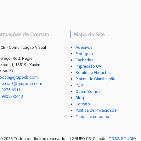
ormações de Contato
Mapa do Site
 CB - Comunicação Visual
Adesivos
Plotagem
ereço: Rod. Régis
Fachadas
tencourt, 16519 - Xaxim
Impressão UV
itiba-PR
Rótulos e Etiquetas
upocb@grupocb.com
Placas de Sinalização
mercial3@grupocb.com
PDV
) 3275-6911
Quem Somos
) 99237-2448
Blog
Contato
Política de Privacidade
Trabalhe conosco
0-2026 Todos os direitos reservados à GRUPO CB. Criação:
TOSS STUDIO