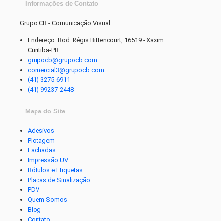
Informações de Contato
Grupo CB - Comunicação Visual
Endereço: Rod. Régis Bittencourt, 16519 - Xaxim
Curitiba-PR
grupocb@grupocb.com
comercial3@grupocb.com
(41) 3275-6911
(41) 99237-2448
Mapa do Site
Adesivos
Plotagem
Fachadas
Impressão UV
Rótulos e Etiquetas
Placas de Sinalização
PDV
Quem Somos
Blog
Contato