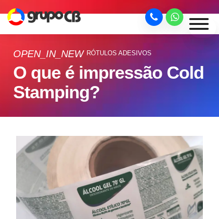
OPEN_IN_NEW
RÓTULOS ADESIVOS
O que é impressão Cold
Stamping?