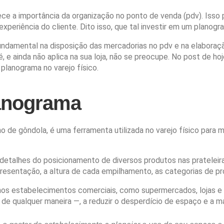
ce a importância da organização no ponto de venda (pdv). Isso
 experiência do cliente. Dito isso, que tal investir em um plano
amental na disposição das mercadorias no pdv e na elaboração
 e ainda não aplica na sua loja, não se preocupe.
No post de hoj
planograma no varejo físico.
anograma
e gôndola, é uma ferramenta utilizada no varejo físico para me
detalhes do posicionamento de diversos produtos nas prateleiras
resentação, a altura de cada empilhamento, as categorias de pr
s estabelecimentos comerciais, como supermercados, lojas e fa
e qualquer maneira —, a reduzir o desperdício de espaço e a ma