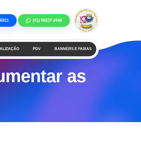
-6911
(41) 99237-2448
NALIZAÇÃO
PDV
BANNERS E FAIXAS
umentar as