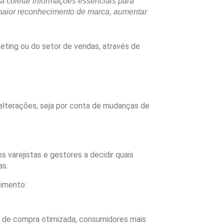
a coletar informações essenciais para
r maior reconhecimento de marca, aumentar
keting ou do setor de vendas, através de
alterações, seja por conta de mudanças de
 varejistas e gestores a decidir quais
as.
cimento:
a de compra otimizada, consumidores mais