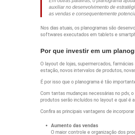
Em outras palavras, o planograma ajuda 
auxiliar no desenvolvimento de estratég
as vendas e consequentemente potencial
Nos dias atuais, os planogramas são desenvo
softwares executados em tablets e smartp
Por que investir em um plano
O layout de lojas, supermercados, farmácia
estação, novos intervalos de produtos, nova
É por isso que o planograma é tão important
Com tantas mudanças necessárias no pdv, o u
produtos serão incluídos no layout e qual é 
Confira as principais vantagens de incorpor
Aumento das vendas
O maior controle e organização dos pr