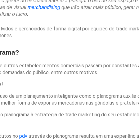
o gestor do estabelecimento a planejar o uso de seu espaço e 
ias de visual
merchandising
que irão atrair mais público, gera
izar o lucro.
lvidos e gerenciados de forma digital por equipes de trade mar
hones.
grama?
s e outros estabelecimentos comerciais passam por constantes 
s demandas do público, entre outros motivos.
e!
so de um planejamento inteligente como o planograma auxilia os
a melhor forma de expor as mercadorias nas gôndolas e prateleir
ar o planograma à estratégia de trade marketing do seu estabele
odutos no
pdv
através do planograma resulta em uma experiênci