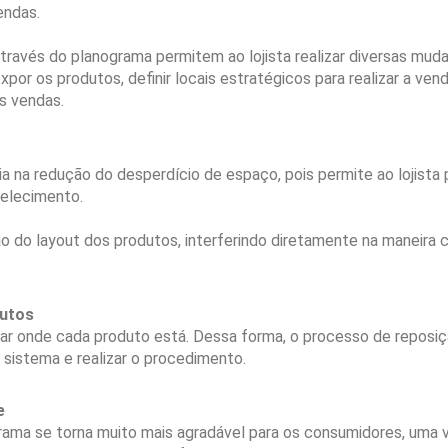
endas.
través do planograma permitem ao lojista realizar diversas mu
por os produtos, definir locais estratégicos para realizar a ven
as vendas.
 na redução do desperdício de espaço, pois permite ao lojista 
belecimento.
ção do layout dos produtos, interferindo diretamente na maneir
dutos
car onde cada produto está. Dessa forma, o processo de reposiç
o sistema e realizar o procedimento.
e
grama se torna muito mais agradável para os consumidores, uma