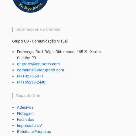
Informações de Contato
Grupo CB - Comunicação Visual
Endereço: Rod. Régis Bittencourt, 16519 - Xaxim
Curitiba-PR
grupocb@grupocb.com
comercial3@grupocb.com
(41) 3275-6911
(41) 99237-2448
Mapa do Site
Adesivos
Plotagem
Fachadas
Impressão UV
Rótulos e Etiquetas