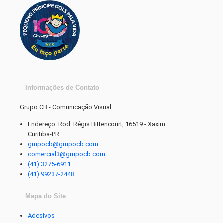
Informações de Contato
Grupo CB - Comunicação Visual
Endereço: Rod. Régis Bittencourt, 16519 - Xaxim
Curitiba-PR
grupocb@grupocb.com
comercial3@grupocb.com
(41) 3275-6911
(41) 99237-2448
Mapa do Site
Adesivos