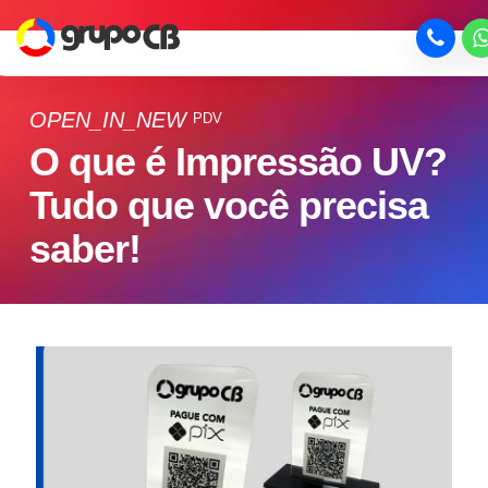
OPEN_IN_NEW
PDV
O que é Impressão UV?
Tudo que você precisa
saber!